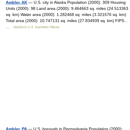
Ambler, AK
— U.S. city in Alaska Population (2000): 309 Housing
Units (2000): 98 Land area (2000): 9.464663 sq. miles (24.513363
sq. km) Water area (2000): 1.282468 sq. miles (3.321576 sq. km)
Total area (2000): 10.747131 sq. miles (27.834939 sq. km) FIPS…
…
StarDict's U.S. Gazetteer Places
Ambler, PA
— U.S. borough in Pennsylvania Population (2000):