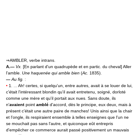
⇒AMBLER, verbe intrans.
A.—
Vx.
[En parlant d'un quadrupède et en partic. du cheval] Aller
l'amble.
Une haquenée qui amble bien
(
Ac.
1835).
—
Au fig.
:
•
1. ... Ah! certes, si quelqu'un, entre autres, avait à se louer de lui,
c'était l'intéressant blondin qu'il avait entretenu, soigné, dorloté
comme une mère et qu'il portait aux nues. Sans doute, ils
n'
avaient
point
amblé
d'accord, dès le principe, eux deux, mais à
présent c'était une autre paire de manches! Unis ainsi que la chair
et l'ongle, ils respiraient ensemble à telles enseignes que l'un ne
se mouchait pas sans l'autre, et quiconque eût entrepris
d'empêcher ce commerce aurait passé positivement un mauvais