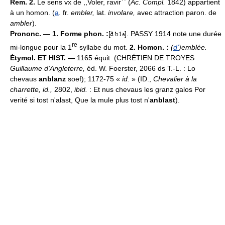
Rem. 2.
Le sens vx de ,,Voler, ravir`` (
Ac. Compl.
1842) appartient
à un homon. (
a
. fr.
embler,
lat.
involare,
avec attraction paron. de
ambler
).
Prononc. — 1. Forme phon. :
[
]. PASSY 1914 note une durée
re
mi-longue pour la 1
syllabe du mot.
2. Homon. :
(
d'
)emblée.
Étymol. ET HIST. —
1165 équit. (CHRÉTIEN DE TROYES
Guillaume d'Angleterre,
éd. W. Foerster, 2066 ds T.-L. : Lo
chevaus
anblanz
soef); 1172-75 «
id.
» (ID.,
Chevalier à la
charrette, id.,
2802,
ibid.
: Et nus chevaus les granz galos Por
verité si tost n'alast, Que la mule plus tost n'
anblast
).