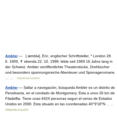
Ambler
— [ æmblə], Eric, englischer Schriftsteller, * London 28.
6. 1909, ✝ ebenda 22. 10. 1998; lebte seit 1969 16 Jahre lang in
der Schweiz. Ambler veröffentlichte Theaterstücke, Drehbücher
und besonders spannungsreiche Abenteuer und Spionageromane.
… …
Universal-Lexikon
Ambler
— Saltar a navegación, búsqueda Ambler es un distrito de
Pensilvania, en el condado de Montgomery. Esta a unos 26 km de
Filadelfia. Tiene unas 6424 personas segun el censo de Estados
Unidos en 2000. Esta situado en las coordenadas 40°9′18″N… …
Wikipedia Español