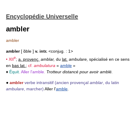
Encyclopédie Universelle
ambler
ambler
ambler
[ ɑ̃ble ]
v. intr.
<conjug. : 1>
e
•
XII
;
a. provenç.
amblar,
du
lat.
ambulare,
spécialisé en ce sens
en
bas lat.
;
cf.
ambulatura
«
amble
»
♦
Équit.
Aller l'amble.
Trotteur distancé pour avoir amblé.
●
ambler
verbe intransitif
(ancien provençal
amblar
, du latin
ambulare
, marcher)
Aller l'
amble
.