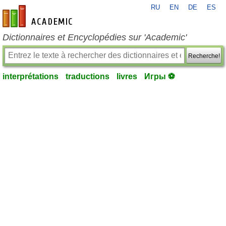
RU
EN
DE
ES
fr-academic.com
Dictionnaires et Encyclopédies sur 'Academic'
Recherche!
interprétations
traductions
livres
Игры ⚽