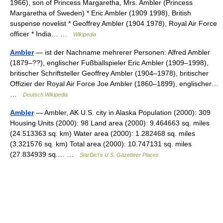
1966), son of Princess Margaretha, Mrs. Ambler (Princess
Margaretha of Sweden) * Eric Ambler (1909 1998), British
suspense novelist * Geoffrey Ambler (1904 1978), Royal Air Force
officer * India… …
Wikipedia
Ambler
— ist der Nachname mehrerer Personen: Alfred Ambler
(1879–??), englischer Fußballspieler Eric Ambler (1909–1998),
britischer Schriftsteller Geoffrey Ambler (1904–1978), britischer
Offizier der Royal Air Force Joe Ambler (1860–1899), englischer…
…
Deutsch Wikipedia
Ambler
— Ambler, AK U.S. city in Alaska Population (2000): 309
Housing Units (2000): 98 Land area (2000): 9.464663 sq. miles
(24.513363 sq. km) Water area (2000): 1.282468 sq. miles
(3.321576 sq. km) Total area (2000): 10.747131 sq. miles
(27.834939 sq.… …
StarDict's U.S. Gazetteer Places