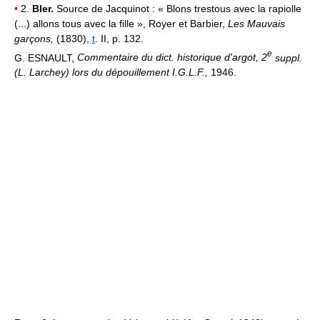
•
2.
Bler.
Source de Jacquinot : « Blons trestous avec la rapiolle
(...) allons tous avec la fille », Royer et Barbier,
Les Mauvais
garçons,
(1830),
t
. II, p. 132.
e
G. ESNAULT,
Commentaire du dict. historique d'argot, 2
suppl.
(L. Larchey) lors du dépouillement I.G.L.F.,
1946.