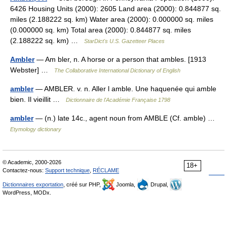
6426 Housing Units (2000): 2605 Land area (2000): 0.844877 sq.
miles (2.188222 sq. km) Water area (2000): 0.000000 sq. miles
(0.000000 sq. km) Total area (2000): 0.844877 sq. miles
(2.188222 sq. km) …
StarDict's U.S. Gazetteer Places
Ambler
— Am bler, n. A horse or a person that ambles. [1913
Webster] …
The Collaborative International Dictionary of English
ambler
— AMBLER. v. n. Aller l amble. Une haquenée qui amble
bien. Il vieillit …
Dictionnaire de l'Académie Française 1798
ambler
— (n.) late 14c., agent noun from AMBLE (Cf. amble) …
Etymology dictionary
© Academic, 2000-2026
18+
Contactez-nous:
Support technique
,
RÉCLAME
Dictionnaires exportation
, créé sur PHP,
Joomla,
Drupal,
WordPress, MODx.