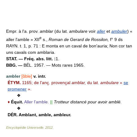
Empr. à l'a. prov.
amblar
(du lat.
ambulare
voir
aller
et
ambuler
) «
e
aller l'amble » XII
s.,
Roman de Gerard de Rossilon,
f° 9 ds
RAYN. t. 1, p. 71 : E monta en un caval de bon'auria; Non cor tan
uns cavals com amblaria.
STAT. — Fréq. abs. litt. :
1.
BBG. —
BÉL. 1957. — Mots rares 1965.
ambler
[ɑ̃ble]
v. intr.
ÉTYM.
1165; de l'anç. provençal
amblar,
du lat.
ambulare
«
se
promener
».
❖
♦
Équit.
Aller l'amble.
||
Trotteur distancé pour avoir amblé.
❖
DÉR.
Amblant, amble, ambleur.
Encyclopédie Universelle
.
2012
.