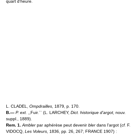
quart d'heure.
L. CLADEL,
Ompdrailles,
1879, p. 170.
B.—
P. ext.
,,Fuir.`` (L. LARCHEY,
Dict. historique d'argot,
nouv.
suppl., 1889).
Rem. 1.
Ambler
par aphérèse peut devenir
bler
dans l'argot (
cf.
F.
VIDOCQ,
Les Voleurs,
1836, pp. 26, 267; FRANCE 1907) :